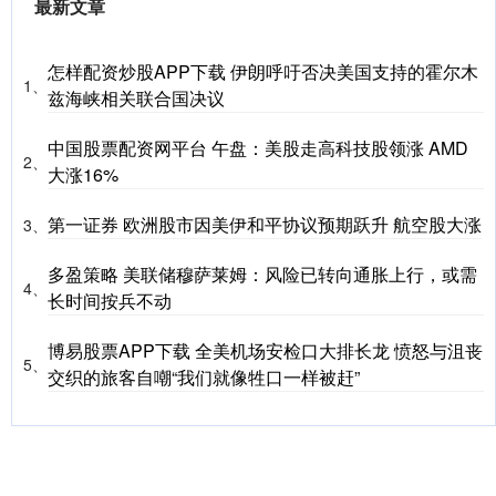
最新文章
怎样配资炒股APP下载 伊朗呼吁否决美国支持的霍尔木
1、
兹海峡相关联合国决议
中国股票配资网平台 午盘：美股走高科技股领涨 AMD
2、
大涨16%
第一证券 欧洲股市因美伊和平协议预期跃升 航空股大涨
3、
多盈策略 美联储穆萨莱姆：风险已转向通胀上行，或需
4、
长时间按兵不动
博易股票APP下载 全美机场安检口大排长龙 愤怒与沮丧
5、
交织的旅客自嘲“我们就像牲口一样被赶”