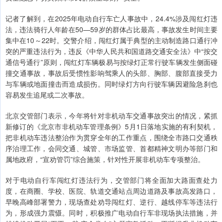
记者了解到，在2025年电动自行车亡人事故中，24.4%涉及闯红灯违
法，违法骑行人年龄在50—59岁的群体占比最高，事故发生时间主要
集中在10～22时。交警介绍，闯红灯属于典型的主动制造路口通行冲
突的严重违法行为，违反《中华人民共和国道路交通安全法》中“按交
通信号通行”原则，闯红灯车辆极易与按绿灯正常行驶车辆发生侧面碰
撞交通事故，事故后受惯性影响驾乘人的头部、胸部、腹部直接受力
与车辆或地面撞击而造成损伤。同时绿灯方向行驶车辆因避险急刹也
容易发生追尾或二次事故。
北京交管部门表示，今年将针对非机动车交通事故突出的情况，紧抓
新修订的《北京市非机动车管理条例》5月1日落地实施的有利契机，
把非机动车违法整治作为贯穿全年的工作重点，围绕全市路口交通秩
序治理工作，会同交通、城管、市场监管、首都精神文明办等部门和
属地政府，“宣劝管罚”综合施策，针对性开展非机动车专项整治。
对于电动自行车闯红灯违法行为，交管部门将全面加大路面查处力
度，在商圈、学校、医院、轨道交通站点周边道路及事故高发路口，
早晚高峰部署警力，现场查处劝导闯红灯、逆行、越线停车等违法行
为，形成强力震慑。同时，积极推广电动自行车非现场执法措施，并