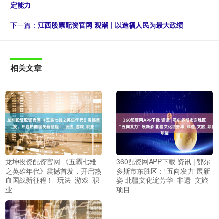
定能力
下一篇：
江西股票配资官网 观潮丨以造福人民为最大政绩
相关文章
龙坤投资配资官网 《五霸七雄
360配资网APP下载 资讯 | 鄂尔
之英雄年代》震撼首发，开启热
多斯市东胜区：“五向发力”展新
血国战新征程！_玩法_游戏_职
姿 北疆文化绽芳华_非遗_文旅_
业
项目