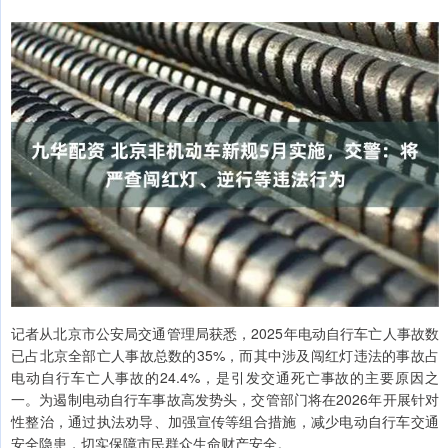
记者从北京市公安局交通管理局获悉，2025年电动自行车亡人事故数
已占北京全部亡人事故总数的35%，而其中涉及闯红灯违法的事故占
电动自行车亡人事故的24.4%，是引发交通死亡事故的主要原因之
一。为遏制电动自行车事故高发势头，交管部门将在2026年开展针对
性整治，通过执法劝导、加强宣传等组合措施，减少电动自行车交通
安全隐患，切实保障市民群众生命财产安全。