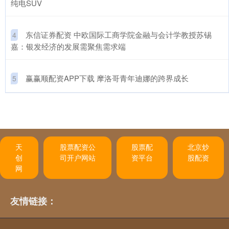
纯电SUV
​东信证券配资 中欧国际工商学院金融与会计学教授苏锡
4
嘉：银发经济的发展需聚焦需求端
​赢赢顺配资APP下载 摩洛哥青年迪娜的跨界成长
5
天
股票配资公
股票配
北京炒
创
司开户网站
资平台
股配资
网
友情链接：