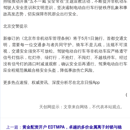
持续推动开展“五不一戴 安全常在”主题宣教活动，不断提升非机动车
驾驶人安全意识和文明意识，坚决遏制电动自行车行驶秩序乱象和事
故高发态势，切实保障市民群众出行安全。
北京交警提示
新修订的《北京市非机动车管理条例》将于5月1日施行。首都交通文
明，需要每一位交通参与者共同守护。骑车不是儿戏，法规不可漠
视，交通安全须臾不可放松。驾驶电动自行车等非机动车应严格遵守
信号灯指示，红灯停、绿灯行，不抢灯、不闯灯、不越线停车。经过
没有信号灯的路口时减速观察，确认安全后再通行。驾乘电动自行车
应全程规范佩戴合格安全头盔，降低事故伤亡风险。
更多热点速报、权威资讯、深度分析尽在北京日报App
（
天创网提示：文章来自网络，不代表本站观点。
上一篇：
黄金配资开户 EDTMPA，卓越的多价金属离子封锁与稳