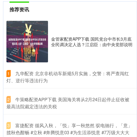
推荐资讯
金管家配资APP下载 国民党台中市长3月底
全民调决定人选？江启臣：由中央党部说明
​九华配资 北京非机动车新规5月实施，交警：将严查闯红
1
灯、逆行等违法行为
​牛策略配资APP下载 美国海关将从2月24日起停止征收被
2
最高法院裁定违法的关税
​富捷配资 循风入秋，「悦」享一秋悠然 驭电驰行，「意」
3
揽秋色酣畅 #立秋 #奔腾悦意03 #为生活添悦意 #7万级大大大