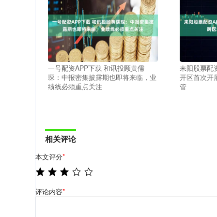
一号配资APP下载 和讯投顾黄儒
耒阳股票配资
琛：中报密集披露期也即将来临，业
开区首次开
绩线必须重点关注
管
相关评论
本文评分
*
评论内容
*