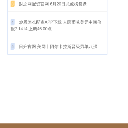
​财之网配资官网 6月20日龙虎榜复盘
3
​炒股怎么配资APP下载 人民币兑美元中间价
4
报7.1414 上调46.00点
​日升官网 美网丨阿尔卡拉斯晋级男单八强
5