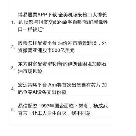
博易股票APP下载 全美机场安检口大排长
龙 愤怒与沮丧交织的旅客自嘲“我们就像牲
1、
口一样被赶”
股票怎样配资平台 油价冲击前景黯淡，外
2、
资撤离亚洲股市500亿美元
东方财富配资 特朗普的伊朗铀困境加剧石
3、
油市场风险
宏远策略平台 Arm将首次出售自有芯片 加
4、
码争夺AI设备支出份额
易信配资 1997年国企面临下岗潮，杨成武
5、
直言：让工人自生自灭，我不同意