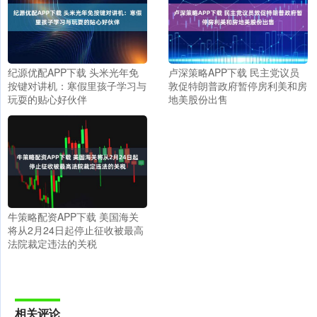
纪源优配APP下载 头米光年免
卢深策略APP下载 民主党议员
按键对讲机：寒假里孩子学习与
敦促特朗普政府暂停房利美和房
玩耍的贴心好伙伴
地美股份出售
牛策略配资APP下载 美国海关
将从2月24日起停止征收被最高
法院裁定违法的关税
相关评论