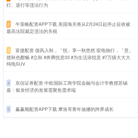
灯、逆行等违法行为
​牛策略配资APP下载 美国海关将从2月24日起停止征收被
2
最高法院裁定违法的关税
​富捷配资 循风入秋，「悦」享一秋悠然 驭电驰行，「意」
3
揽秋色酣畅 #立秋 #奔腾悦意03 #为生活添悦意 #7万级大大大
纯电SUV
​东信证券配资 中欧国际工商学院金融与会计学教授苏锡
4
嘉：银发经济的发展需聚焦需求端
​赢赢顺配资APP下载 摩洛哥青年迪娜的跨界成长
5