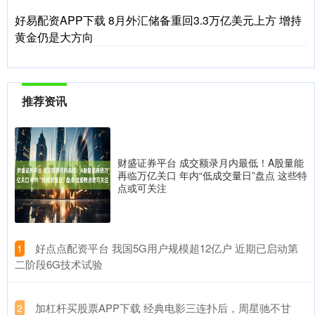
好易配资APP下载 8月外汇储备重回3.3万亿美元上方 增持
黄金仍是大方向
推荐资讯
财盛证券平台 成交额录月内最低！A股量能
再临万亿关口 年内“低成交量日”盘点 这些特
点或可关注
​好点点配资平台 我国5G用户规模超12亿户 近期已启动第
1
二阶段6G技术试验
​加杠杆买股票APP下载 经典电影三连扑后，周星驰不甘
2