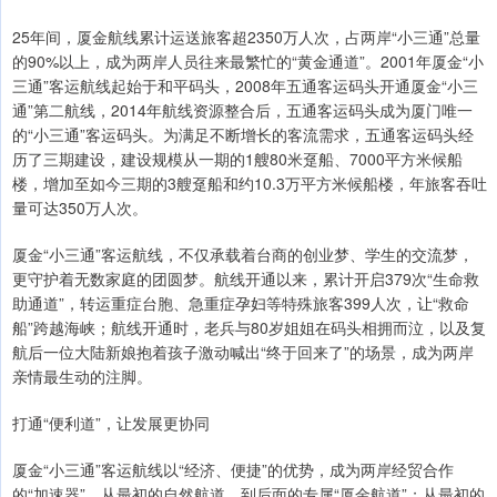
25年间，厦金航线累计运送旅客超2350万人次，占两岸“小三通”总量
的90%以上，成为两岸人员往来最繁忙的“黄金通道”。2001年厦金“小
三通”客运航线起始于和平码头，2008年五通客运码头开通厦金“小三
通”第二航线，2014年航线资源整合后，五通客运码头成为厦门唯一
的“小三通”客运码头。为满足不断增长的客流需求，五通客运码头经
历了三期建设，建设规模从一期的1艘80米趸船、7000平方米候船
楼，增加至如今三期的3艘趸船和约10.3万平方米候船楼，年旅客吞吐
量可达350万人次。
厦金“小三通”客运航线，不仅承载着台商的创业梦、学生的交流梦，
更守护着无数家庭的团圆梦。航线开通以来，累计开启379次“生命救
助通道”，转运重症台胞、急重症孕妇等特殊旅客399人次，让“救命
船”跨越海峡；航线开通时，老兵与80岁姐姐在码头相拥而泣，以及复
航后一位大陆新娘抱着孩子激动喊出“终于回来了”的场景，成为两岸
亲情最生动的注脚。
打通“便利道”，让发展更协同
厦金“小三通”客运航线以“经济、便捷”的优势，成为两岸经贸合作
的“加速器”。从最初的自然航道，到后面的专属“厦金航道”；从最初的