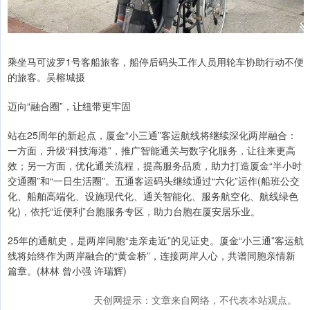
乘坐马可波罗1号客船旅客，船停后码头工作人员用轮车协助行动不便
的旅客。吴榕城摄
迈向“融合圈”，让纽带更牢固
站在25周年的新起点，厦金“小三通”客运航线将继续深化两岸融合：
一方面，升级“科技海港”，推广智能通关与数字化服务，让往来更高
效；另一方面，优化通关流程，提高服务品质，助力打造厦金“半小时
交通圈”和“一日生活圈”。五通客运码头继续通过“六化”运作(船班公交
化、船舶高端化、设施现代化、通关智能化、服务航空化、航线绿色
化)，依托“近便利”台胞服务专区，助力台胞在厦安居乐业。
25年的通航史，是两岸同胞“走亲走近”的见证史。厦金“小三通”客运航
线将始终作为两岸融合的“黄金桥”，连接两岸人心，共谱同胞亲情新
篇章。(林林 曾小强 许瑞辉)
天创网提示：文章来自网络，不代表本站观点。