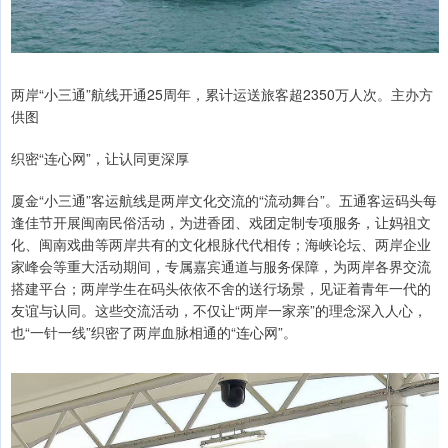
两岸“小三通”航线开通25周年，累计运送旅客超2350万人次。主办方
供图
织密“连心网”，让认同更深厚
厦金“小三通”客运航线是两岸文化交流的“流动舞台”。五通客运码头每
逢佳节开展闽南民俗活动，为进香团、戏团定制专项服务，让妈祖文
化、闽南戏曲等两岸共有的文化根脉代代相传；海峡论坛、两岸企业
家峰会等重大活动期间，专属嘉宾通道与服务保障，为两岸各界交流
搭建平台；两岸学生在码头依依不舍的送行场景，见证着青年一代的
友谊与认同。这些交流活动，不仅让“两岸一家亲”的理念深入人心，
也“一针一线”织密了两岸血脉相通的“连心网”。