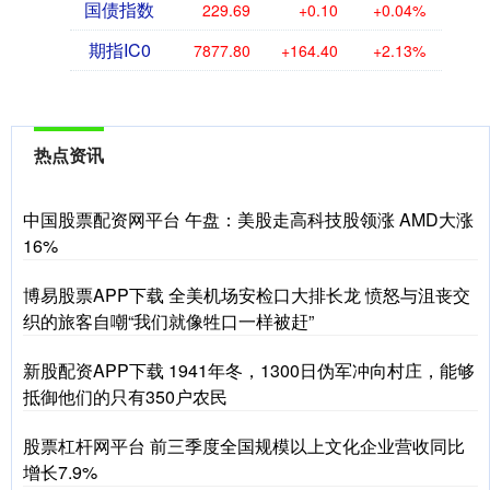
国债指数
229.69
+0.10
+0.04%
期指IC0
7877.80
+164.40
+2.13%
热点资讯
中国股票配资网平台 午盘：美股走高科技股领涨 AMD大涨
16%
博易股票APP下载 全美机场安检口大排长龙 愤怒与沮丧交
织的旅客自嘲“我们就像牲口一样被赶”
新股配资APP下载 1941年冬，1300日伪军冲向村庄，能够
抵御他们的只有350户农民
股票杠杆网平台 前三季度全国规模以上文化企业营收同比
增长7.9%