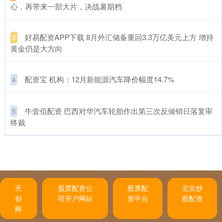
心，再带来一部大片，决战暑期档
​好易配资APP下载 8月外汇储备重回3.3万亿美元上方 增持
3
黄金仍是大方向
​配资宝 机构：12月新能源汽车降价幅度14.7%
4
​牛壹佰配资 巴西对华汽车轮胎作出第三次反倾销日落复审
5
终裁
天
股票配资公
股票配
北京炒
创
司开户网站
资平台
股配资
网